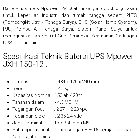
Battery ups merk Mpower 12v150ah ini sangat cocok digunakan
untuk keperluan industri dan rumah tangga seperti PLTS
(Pembangkit Listrik Tenaga Surya), SHS (Solar Home System),
PJU, Pompa Air Tenaga Surya, Sistem Panel Surya untuk
menggunakan sistem Off Grid, Perangkat Keamanan, Cadangan
UPS dan lain lain.
Spesifikasi Teknik Baterai UPS Mpower
JXH 150-12 :
Dimensi : 484 x 170 x 240 mm
Berat : 45 kg
Kapasitas Nominal : 150 ah / 20hr
Tahanan dalam : <4,5 MOHM
Tegangan float : 2,27 – 2,28 vpc
Tegangan cicle : 2,35 2,4 vdc
Jenis terminal : Top Bolt atau M8
Suhu operasional : Pengosongan – – 15 derajat sampao
45 derajat celcius