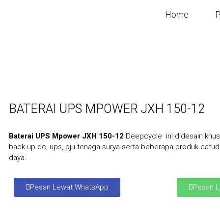
Home
P
BATERAI UPS MPOWER JXH 150-12
Baterai UPS Mpower JXH 150-12
Deepcycle ini didesain khus
back up dc, ups, pju tenaga surya serta beberapa produk catu
daya.
Pesan Lewat WhatsApp
Pesan L