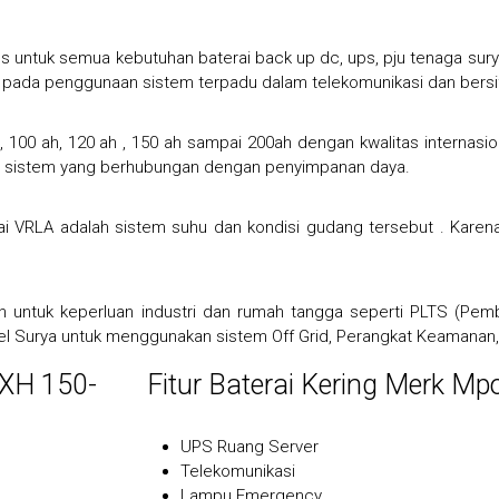
s untuk semua kebutuhan baterai back up dc, ups, pju tenaga sur
ik pada penggunaan sistem terpadu dalam telekomunikasi dan bers
 100 ah, 120 ah , 150 ah sampai 200ah dengan kwalitas internasi
a sistem yang berhubungan dengan penyimpanan daya.
ai VRLA adalah sistem suhu dan kondisi gudang tersebut . Kare
 untuk keperluan industri dan rumah tangga seperti PLTS (Pemba
l Surya untuk menggunakan sistem Off Grid, Perangkat Keamanan, 
JXH 150-
Fitur Baterai Kering Merk M
UPS Ruang Server
Telekomunikasi
Lampu Emergency