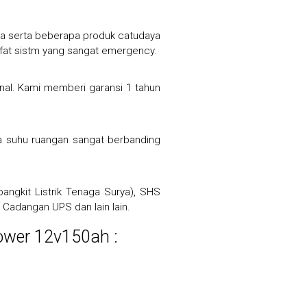
ya serta beberapa produk catudaya
ifat sistm yang sangat emergency.
onal. Kami memberi garansi 1 tahun
na suhu ruangan sangat berbanding
ngkit Listrik Tenaga Surya), SHS
Cadangan UPS dan lain lain.
power 12v150ah :